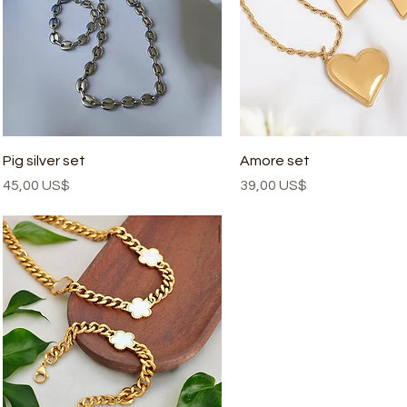
Pig silver set
Amore set
Precio
Precio
45,00 US$
39,00 US$