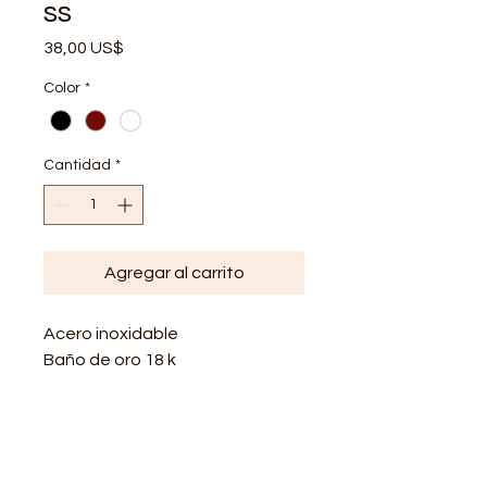
ss
Precio
38,00 US$
Color
*
Cantidad
*
Agregar al carrito
Acero inoxidable
Baño de oro 18 k
Resistente al agua
Hipoalergenico
De alta calidad
Largo=Necklace Length 18 inch