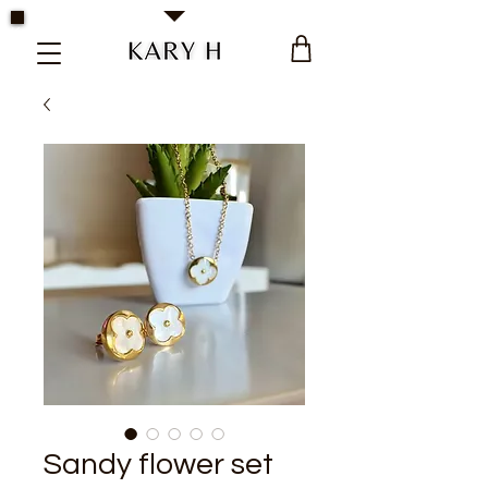
Kary H Collection Jewelry
Sandy flower set