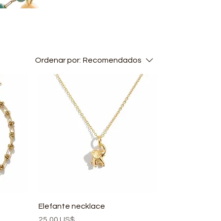
Ordenar por:
Recomendados
Elefante necklace
Precio
25,00 US$