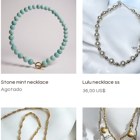
Stone mint necklace
Lulu necklace ss
Agotado
Precio
36,00 US$