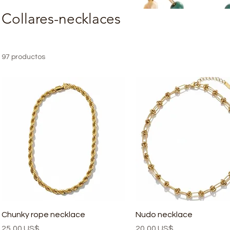
Collares-necklaces
97 productos
Chunky rope necklace
Nudo necklace
Precio
Precio
25,00 US$
20,00 US$