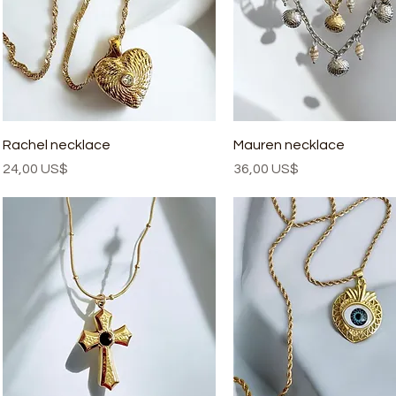
Rachel necklace
Mauren necklace
Precio
Precio
24,00 US$
36,00 US$