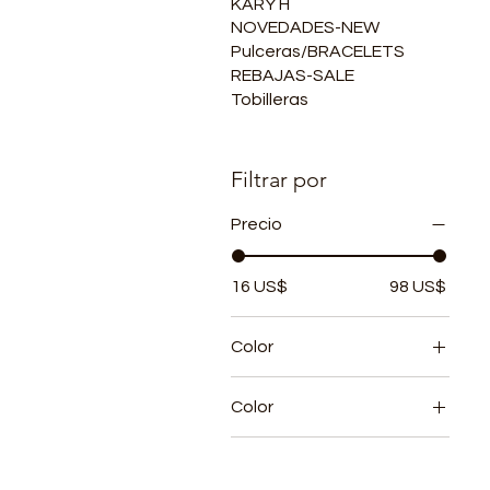
KARY H
NOVEDADES-NEW
Pulceras/BRACELETS
REBAJAS-SALE
Tobilleras
Filtrar por
Precio
16 US$
98 US$
Color
Color
Gold
Gold-cristal