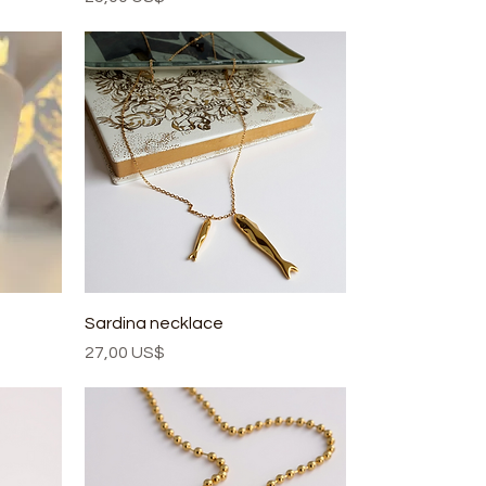
Sardina necklace
Precio
27,00 US$