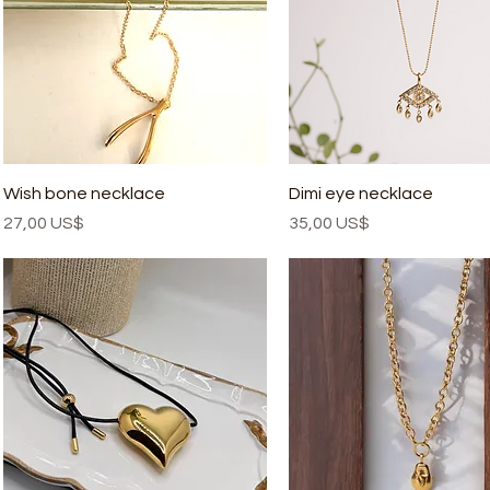
Wish bone necklace
Dimi eye necklace
Precio
Precio
27,00 US$
35,00 US$