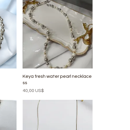
Keya fresh water pearl necklace
ss
Precio
40,00 US$