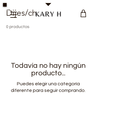
Kary H Collection Jewelry
Dijes/charms
0 productos
Todavía no hay ningún
producto...
Puedes elegir una categoría
diferente para seguir comprando.