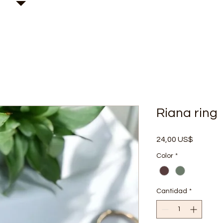
Kary H Collection Jewelry
Riana ring
Precio
24,00 US$
Color
*
Cantidad
*