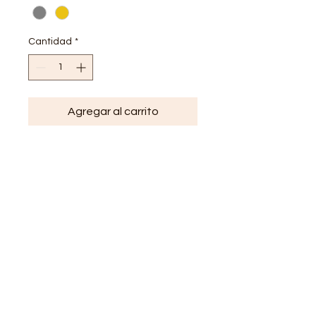
Cantidad
*
Agregar al carrito
Collar multidije marino
Acero inoxidable
Hipoalergenico
Resistente al agua
Largo40+5cm