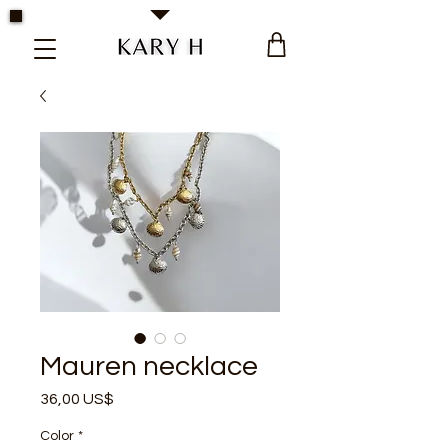
Kary H Collection Jewelry
Mauren necklace
Precio
36,00 US$
Color
*