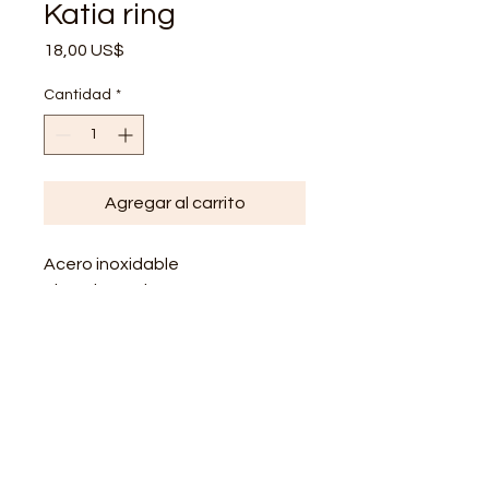
Katia ring
Precio
18,00 US$
Cantidad
*
Agregar al carrito
Acero inoxidable
Hipo alerg?nico
Resistente al agua
Open ring
Resizable
Size 7
Weight =5g