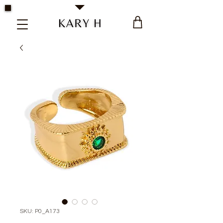
Kary H Collection Jewelry
SKU: P0_A173