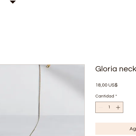
Kary H Collection Jewelry
Gloria nec
Precio
18,00 US$
Cantidad
*
Ag