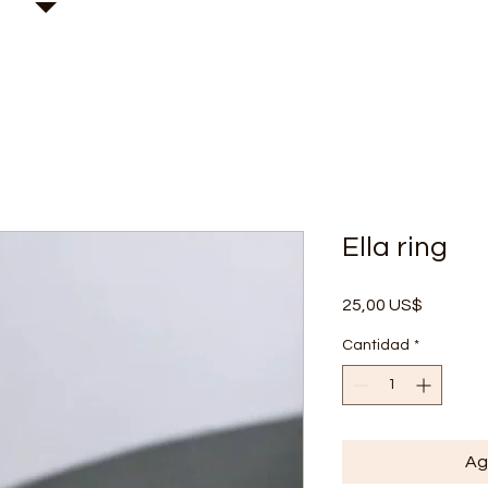
Kary H Collection Jewelry
Ella ring
Precio
25,00 US$
Cantidad
*
Ag