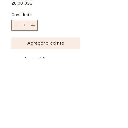
Precio
20,00 US$
Cantidad
*
Agregar al carrito
Acero inoxidable
Baño de oro 18k
Ajustable
Hipoalergenico
Resistente al agua